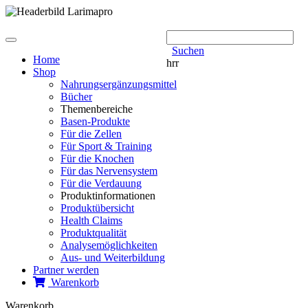
Toggle
Suchen
navigation
Home
hrr
Shop
Nahrungs­ergänzungs­mittel
Bücher
Themenbereiche
Basen-Produkte
Für die Zellen
Für Sport & Training
Für die Knochen
Für das Nervensystem
Für die Verdauung
Produktinformationen
Produktübersicht
Health Claims
Produktqualität
Analysemöglichkeiten
Aus- und Weiterbildung
Partner werden
Warenkorb
Warenkorb