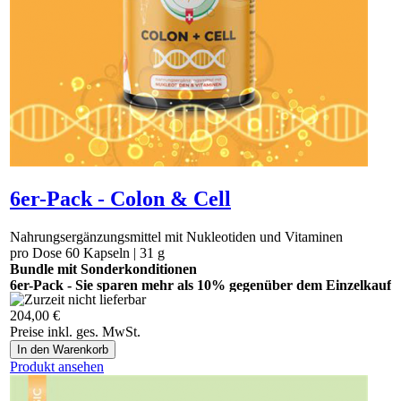
6er-Pack - Colon & Cell
Nahrungsergänzungsmittel mit Nukleotiden und Vitaminen
pro Dose 60 Kapseln | 31 g
Bundle mit Sonderkonditionen
6er-Pack - Sie sparen mehr als 10% gegenüber dem Einzelkauf
204,00 €
Bitte bestellen Sie das Produkt ab sofort hier:
Preise inkl. ges. MwSt.
https://vegananatura.ch/thuja.
Produkt ansehen