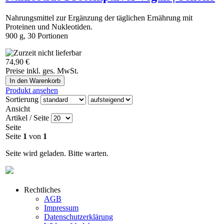
Nahrungsmittel zur Ergänzung der täglichen Ernährung mit
Proteinen und Nukleotiden.
900 g, 30 Portionen
Ab sofort können Sie das Produkt hier bestellen:
74,90 €
https://vegananatura.ch/thuja
Preise inkl. ges. MwSt.
Produkt ansehen
Sortierung
Ansicht
Artikel / Seite
Seite
Seite
1
von
1
Seite wird geladen. Bitte warten.
Rechtliches
AGB
Impressum
Datenschutzerklärung