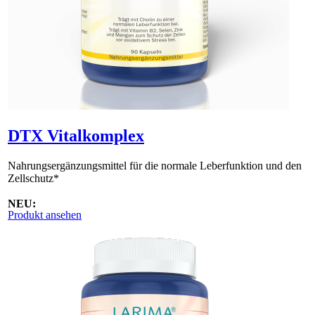
DTX Vitalkomplex
Nahrungsergänzungsmittel für die normale Leberfunktion und den
Zellschutz*
NEU:
Produkt ansehen
DTX Vitalkomplex ist inzwischen als Granulat erhältlich.
Es wird über eine separate Plattform bestellt. Bitte kontaktieren Sie
uns über info[at]larimapro.de für die Erstbestellung!