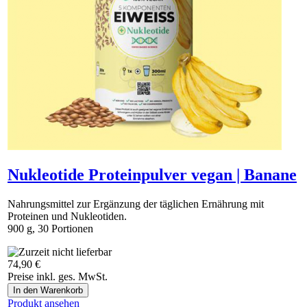
Nukleotide Proteinpulver vegan | Banane
Nahrungsmittel zur Ergänzung der täglichen Ernährung mit
Proteinen und Nukleotiden.
900 g, 30 Portionen
Ab sofort können Sie das Produkt hier bestellen:
74,90 €
https://vegananatura.ch/thuja
Preise inkl. ges. MwSt.
Produkt ansehen