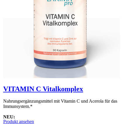
VITAMIN C Vitalkomplex
Nahrungsergänzungsmittel mit Vitamin C und Acerola für das
Immunsystem.*
NEU:
Produkt ansehen
VITAMIN C Vitalkomplex ist inzwischen als Granulat erhältlich.
Es wird über eine separate Plattform bestellt. Bitte kontaktieren Sie