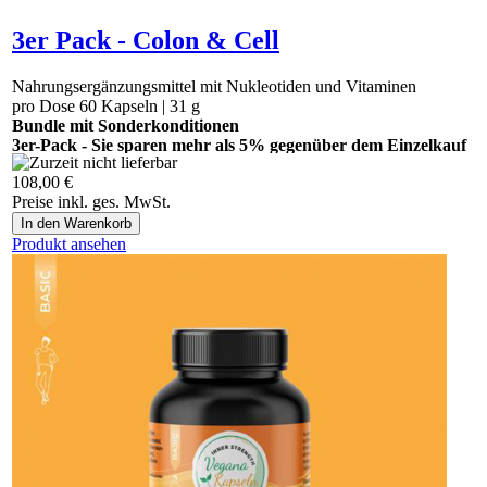
3er Pack - Colon & Cell
Nahrungsergänzungsmittel mit Nukleotiden und Vitaminen
pro Dose 60 Kapseln | 31 g
Bundle mit Sonderkonditionen
3er-Pack - Sie sparen mehr als 5% gegenüber dem Einzelkauf
108,00 €
Bitte bestellen Sie das Produkt ab sofort hier:
Preise inkl. ges. MwSt.
https://vegananatura.ch/thuja.
Produkt ansehen