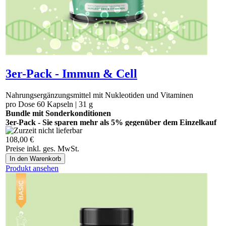
3er-Pack - Immun & Cell
Nahrungsergänzungsmittel mit Nukleotiden und Vitaminen
pro Dose 60 Kapseln | 31 g
Bundle mit Sonderkonditionen
3er-Pack - Sie sparen mehr als 5% gegenüber dem Einzelkauf
108,00 €
Bitte bestellen Sie das Produkt ab sofort hier:
Preise inkl. ges. MwSt.
https://vegananatura.ch/thuja.
Produkt ansehen