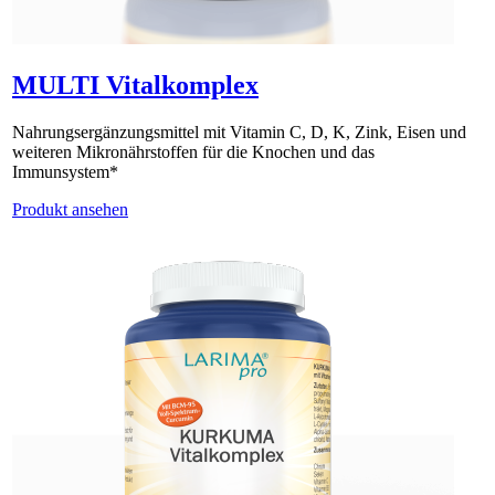
MULTI Vitalkomplex
Nahrungsergänzungsmittel mit Vitamin C, D, K, Zink, Eisen und
weiteren Mikronährstoffen für die Knochen und das
Immunsystem*
Produkt ansehen
NEU:
MULTI Vitalkomplex ist inzwischen als Granulat erhältlich.
Es wird über eine separate Plattform bestellt.
Bitte kontaktieren Sie uns über info[at]larimapro.de für die
Erstbestellung!