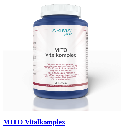
uns über info[at]larimapro.de für die Erstbestellung!
MITO Vitalkomplex