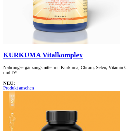
KURKUMA Vitalkomplex
Nahrungsergänzungsmittel mit Kurkuma, Chrom, Selen, Vitamin C
und D*
NEU:
Produkt ansehen
KURKUMA Vitalkomplex ist inzwischen als Granulat erhältlich.
Es wird über eine separate Plattform bestellt. Bitte kontaktieren Sie
uns über info[at]larimapro.de für die Erstbestellung!